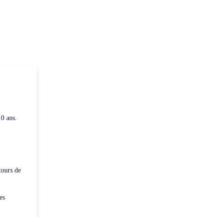
10 ans.
tours de
es