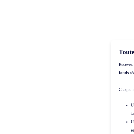
Toute
Recevez 
fonds
réa
Chaque m
U
ta
U
se