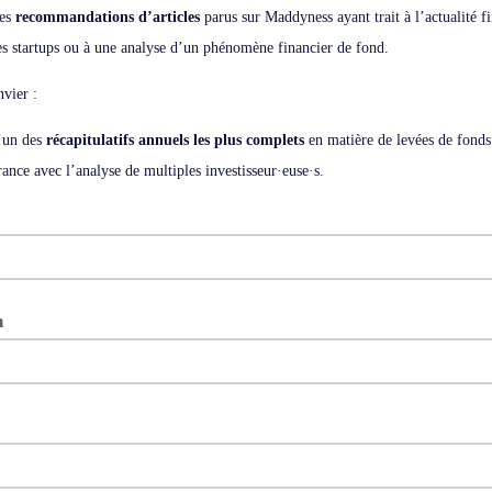
es
recommandations d’articles
parus sur Maddyness ayant trait à l’actualité f
es startups ou à une analyse d’un phénomène financier de fond.
vier :
’un des
récapitulatifs annuels les plus complets
en matière de levées de fonds
rance avec l’analyse de multiples investisseur·euse·s.
m