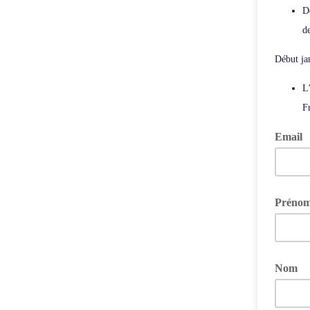
D
d
Début jan
L
F
Email
Préno
Nom